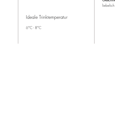
liebelich
Ideale Trinktemperatur
6°C - 8°C
Flurstraße 18a
6890 Lustenau
Österreich
Bestellung per Email, WhatsApp oder telefonisch
unter:
+43 69919971907