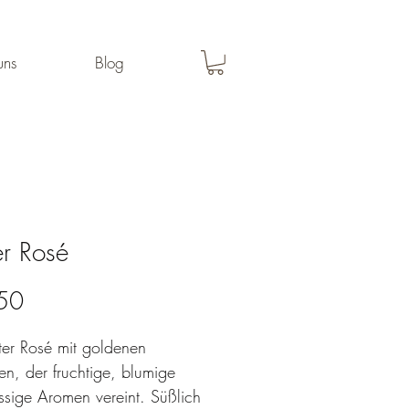
uns
Blog
r Rosé
Preis
50
ter Rosé mit goldenen 
n, der fruchtige, blumige 
ssige Aromen vereint. Süßlich 