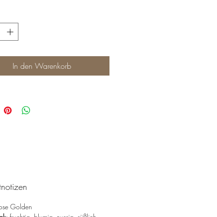
eblich im Geschmack. Dieser 
ignet sich ideal als 
tung zu Gemüse, Fleisch oder 
itif.
In den Warenkorb
tnotizen
Rose Golden
ak
: fruchtig, blumig, nussig, süßlich, 