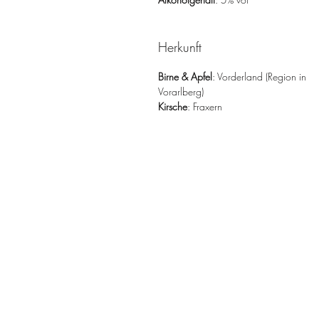
Herkunft
Birne & Apfel
: Vorderland (Region in 
Vorarlberg)
Kirsche
: Fraxern
Der Edelbrenner