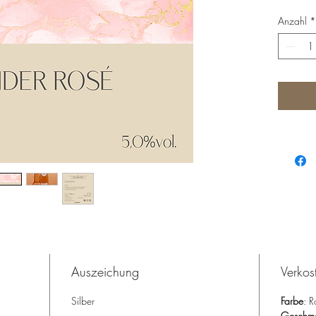
und li
Anzahl
*
Cider e
Beglei
als Aper
Auszeichung
Verkos
Silber
Farbe
: 
Geschm